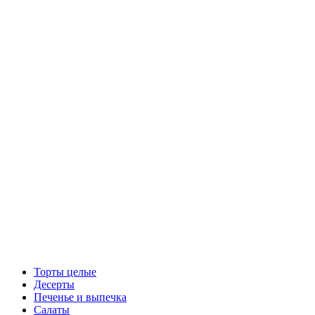
Торты целые
Десерты
Печенье и выпечка
Салаты