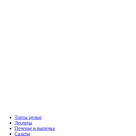
Торты целые
Десерты
Печенье и выпечка
Салаты