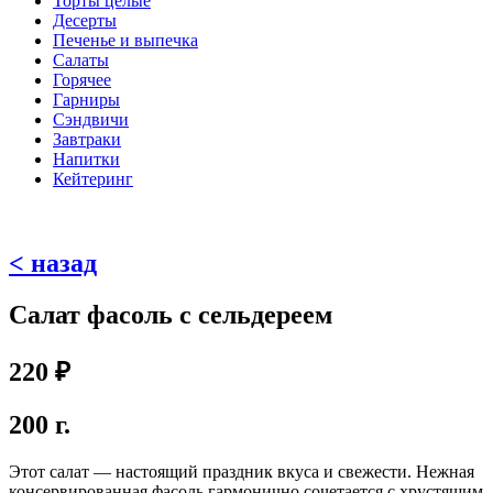
Торты целые
Десерты
Печенье и выпечка
Салаты
Горячее
Гарниры
Сэндвичи
Завтраки
Напитки
Кейтеринг
< назад
Салат фасоль с сельдереем
220
₽
200 г.
Этот салат — настоящий праздник вкуса и свежести. Нежная
консервированная фасоль гармонично сочетается с хрустящим